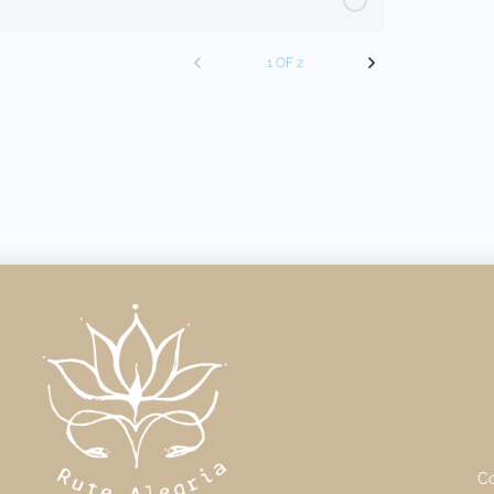
1 OF 2
Co