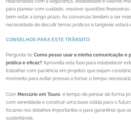
relacionadas com a segurança, estabilidade e valores mate
para planear com cuidado, resolver questões financeiras
bem-estar a longo prazo. As conversas tendem a ser mai
necessidade de discutir temas práticos e tangíveis estará
CONSELHOS PARA ESTE TRÂNSITO
:
Pergunta-te:
Como posso usar a minha comunicação e 
prática e eficaz?
Aproveita esta fase para estabelecer est
trabalhar com paciência em projetos que exijam constânci
momento para evitar pressas e tomar o tempo necessário pa
Com
Mercúrio em Touro
, é tempo de pensar de forma pr
com serenidade e construir uma base sólida para o futuro
focares nos detalhes importantes e para garantires que a
sustentáveis.